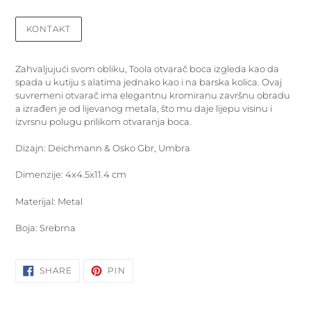
KONTAKT
Dodavanje
proizvoda
Zahvaljujući svom obliku, Toola otvarač boca izgleda kao da
u
spada u kutiju s alatima jednako kao i na barska kolica. Ovaj
košaricu
suvremeni otvarač
ima elegantnu kromiranu završnu obradu
a izrađen je od lijevanog metala
, što mu daje lijepu visinu i
izvrsnu polugu prilikom otvaranja boca.
Dizajn:
Deichmann & Osko Gbr, Umbra
Dimenzije:
4x4.5x11.4 cm
Materijal: Metal
Boja: Srebrna
SHARE
PIN
SHARE
PIN