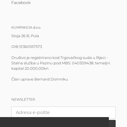
Facebook
KUMPANIJA d.o.o.
Stoja 26 B, Pula
OIB 51360557573
Društvo je registrirano kod Trgovačkog suda u Rijeci -
Stalna služba u Pazinu pod MBS: 040309438. temeljni
kapital 20.000,00kn.
Član uprave Bernard Domniku
NEWSLETTER
PRETPLATI SE