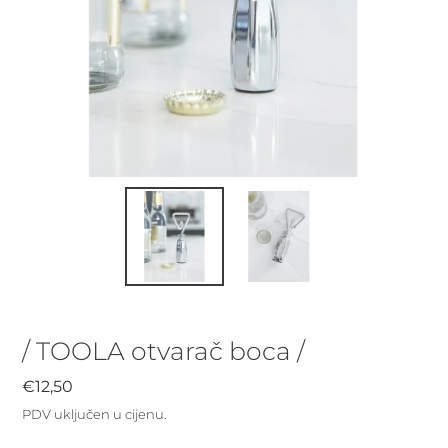
/ TOOLA otvarač boca /
Redovna
€12,50
cijena
PDV uključen u cijenu.